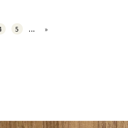
4
5
...
»